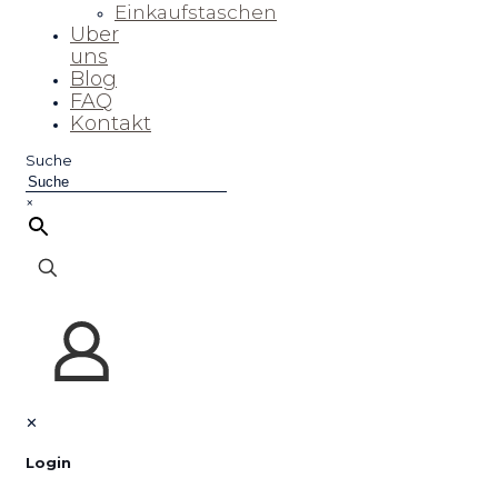
Einkaufstaschen
Uber
uns
Blog
FAQ
Kontakt
Suche
×
✕
Login